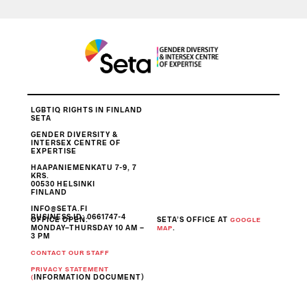
sivupalkki
LGBTIQ RIGHTS IN FINLAND
SETA
GENDER DIVERSITY &
INTERSEX CENTRE OF
EXPERTISE
HAAPANIEMENKATU 7-9, 7
KRS.
00530 HELSINKI
FINLAND
INFO@SETA.FI
BUSINESS ID
: 0661747-4
OFFICE OPEN:
SETA’S OFFICE AT
GOOGLE
MONDAY–THURSDAY 10 AM –
.
MAP
3 PM
CONTACT OUR STAFF
PRIVACY STATEMENT
INFORMATION DOCUMENT)
(