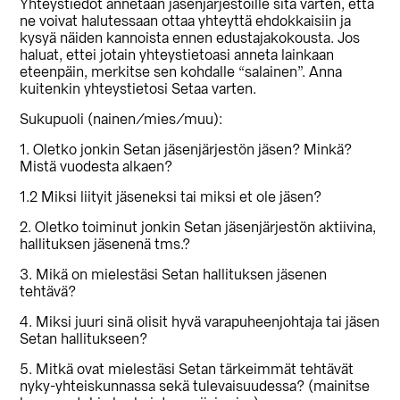
Yhteystiedot annetaan jäsenjärjestöille sitä varten, että
ne voivat halutessaan ottaa yhteyttä ehdokkaisiin ja
kysyä näiden kannoista ennen edustajakokousta. Jos
haluat, ettei jotain yhteystietoasi anneta lainkaan
eteenpäin, merkitse sen kohdalle “salainen”. Anna
kuitenkin yhteystietosi Setaa varten.
Sukupuoli (nainen/mies/muu):
1. Oletko jonkin Setan jäsenjärjestön jäsen? Minkä?
Mistä vuodesta alkaen?
1.2 Miksi liityit jäseneksi tai miksi et ole jäsen?
2. Oletko toiminut jonkin Setan jäsenjärjestön aktiivina,
hallituksen jäsenenä tms.?
3. Mikä on mielestäsi Setan hallituksen jäsenen
tehtävä?
4. Miksi juuri sinä olisit hyvä varapuheenjohtaja tai jäsen
Setan hallitukseen?
5. Mitkä ovat mielestäsi Setan tärkeimmät tehtävät
nyky-yhteiskunnassa sekä tulevaisuudessa? (mainitse