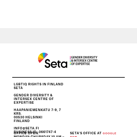
LGBTIQ RIGHTS IN FINLAND
SETA
GENDER DIVERSITY &
INTERSEX CENTRE OF
EXPERTISE
HAAPANIEMENKATU 7-9, 7
KRS.
00530 HELSINKI
FINLAND
INFO@SETA.FI
BUSINESS ID
: 0661747-4
OFFICE OPEN:
SETA’S OFFICE AT
GOOGLE
MONDAY–THURSDAY 10 AM –
.