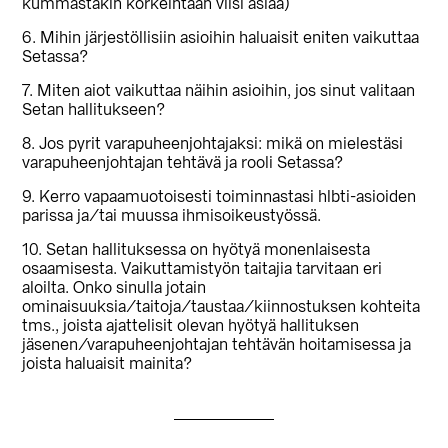
kummastakin korkeintaan viisi asiaa)
6. Mihin järjestöllisiin asioihin haluaisit eniten vaikuttaa
Setassa?
7. Miten aiot vaikuttaa näihin asioihin, jos sinut valitaan
Setan hallitukseen?
8. Jos pyrit varapuheenjohtajaksi: mikä on mielestäsi
varapuheenjohtajan tehtävä ja rooli Setassa?
9. Kerro vapaamuotoisesti toiminnastasi hlbti-asioiden
parissa ja/tai muussa ihmisoikeustyössä.
10. Setan hallituksessa on hyötyä monenlaisesta
osaamisesta. Vaikuttamistyön taitajia tarvitaan eri
aloilta. Onko sinulla jotain
ominaisuuksia/taitoja/taustaa/kiinnostuksen kohteita
tms., joista ajattelisit olevan hyötyä hallituksen
jäsenen/varapuheenjohtajan tehtävän hoitamisessa ja
joista haluaisit mainita?