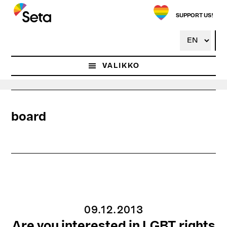
Hyppää
pääsisältöön
SUPPORT US!
VALIKKO
board
09.12.2013
Are you interested in LGBT rights