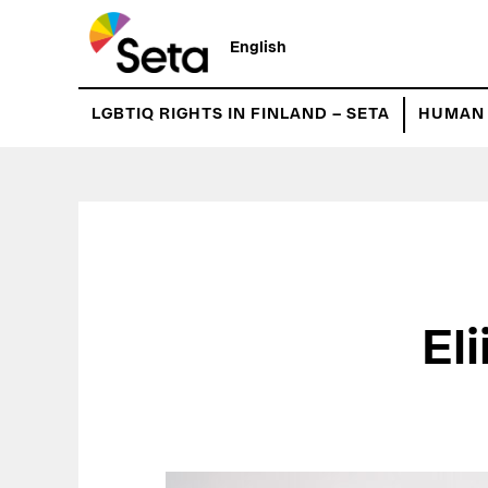
Hyppää
pääsisältöön
English
LGBTIQ RIGHTS IN FINLAND – SETA
HUMAN 
El