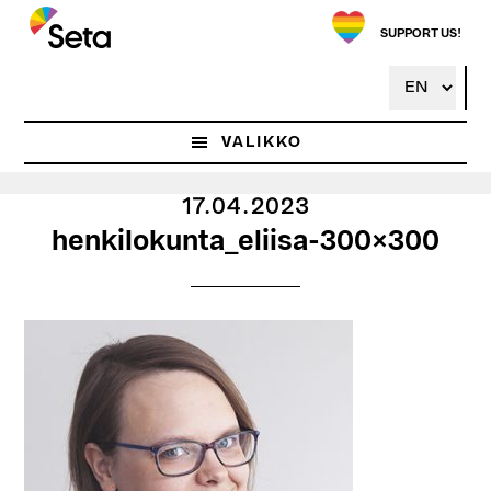
Hyppää
pääsisältöön
SUPPORT US!
VALIKKO
17.04.2023
henkilokunta_eliisa-300×300