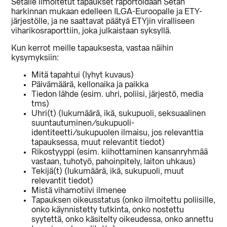
Setalle ilmoitetut tapaukset raportoidaan Setan
harkinnan mukaan edelleen ILGA-Euroopalle ja ETY-
järjestölle, ja ne saattavat päätyä ETYjin viralliseen
viharikosraporttiin, joka julkaistaan syksyllä.
Kun kerrot meille tapauksesta, vastaa näihin
kysymyksiin:
Mitä tapahtui (lyhyt kuvaus)
Päivämäärä, kellonaika ja paikka
Tiedon lähde (esim. uhri, poliisi, järjestö, media
tms)
Uhri(t) (lukumäärä, ikä, sukupuoli, seksuaalinen
suuntautuminen/sukupuoli-
identiteetti/sukupuolen ilmaisu, jos relevanttia
tapauksessa, muut relevantit tiedot)
Rikostyyppi (esim. kiihottaminen kansanryhmää
vastaan, tuhotyö, pahoinpitely, laiton uhkaus)
Tekijä(t) (lukumäärä, ikä, sukupuoli, muut
relevantit tiedot)
Mistä vihamotiivi ilmenee
Tapauksen oikeusstatus (onko ilmoitettu poliisille,
onko käynnistetty tutkinta, onko nostettu
syytettä, onko käsitelty oikeudessa, onko annettu