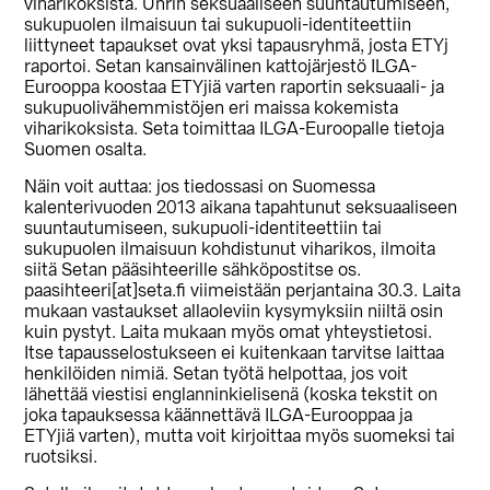
viharikoksista. Uhrin seksuaaliseen suuntautumiseen,
sukupuolen ilmaisuun tai sukupuoli-identiteettiin
liittyneet tapaukset ovat yksi tapausryhmä, josta ETYj
raportoi. Setan kansainvälinen kattojärjestö ILGA-
Eurooppa koostaa ETYjiä varten raportin seksuaali- ja
sukupuolivähemmistöjen eri maissa kokemista
viharikoksista. Seta toimittaa ILGA-Euroopalle tietoja
Suomen osalta.
Näin voit auttaa: jos tiedossasi on Suomessa
kalenterivuoden 2013 aikana tapahtunut seksuaaliseen
suuntautumiseen, sukupuoli-identiteettiin tai
sukupuolen ilmaisuun kohdistunut viharikos, ilmoita
siitä Setan pääsihteerille sähköpostitse os.
paasihteeri[at]seta.fi viimeistään perjantaina 30.3. Laita
mukaan vastaukset allaoleviin kysymyksiin niiltä osin
kuin pystyt. Laita mukaan myös omat yhteystietosi.
Itse tapausselostukseen ei kuitenkaan tarvitse laittaa
henkilöiden nimiä. Setan työtä helpottaa, jos voit
lähettää viestisi englanninkielisenä (koska tekstit on
joka tapauksessa käännettävä ILGA-Eurooppaa ja
ETYjiä varten), mutta voit kirjoittaa myös suomeksi tai
ruotsiksi.