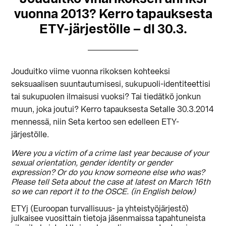
vuonna 2013? Kerro tapauksesta
ETY-järjestölle – dl 30.3.
Jouduitko viime vuonna rikoksen kohteeksi
seksuaalisen suuntautumisesi, sukupuoli-identiteettisi
tai sukupuolen ilmaisusi vuoksi? Tai tiedätkö jonkun
muun, joka joutui? Kerro tapauksesta Setalle 30.3.2014
mennessä, niin Seta kertoo sen edelleen ETY-
järjestölle.
Were you a victim of a crime last year because of your
sexual orientation, gender identity or gender
expression? Or do you know someone else who was?
Please tell Seta about the case at latest on March 16th
so we can report it to the OSCE. (in English below)
ETYj (Euroopan turvallisuus- ja yhteistyöjärjestö)
julkaisee vuosittain tietoja jäsenmaissa tapahtuneista