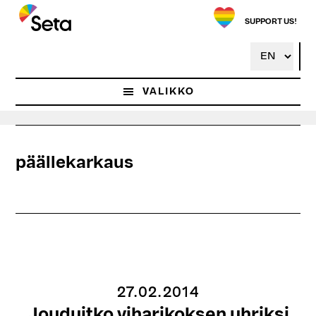
Hyppää
pääsisältöön
SUPPORT US!
VALIKKO
päällekarkaus
27.02.2014
Jouduitko viharikoksen uhriksi