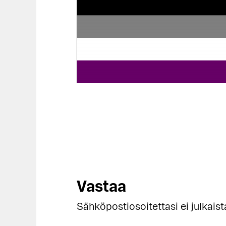
Lukijan
Vastaa
vuorovaikutus
Sähköpostiosoitettasi ei julkaist