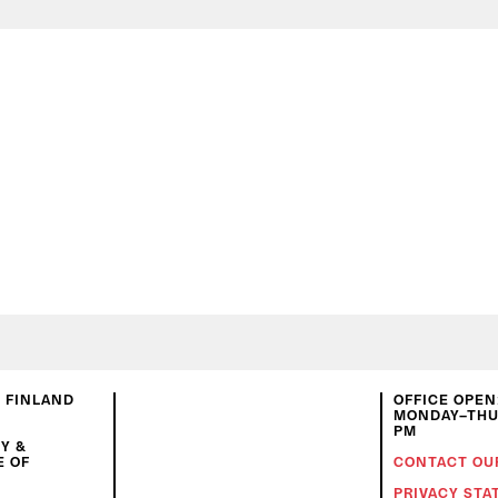
N FINLAND
OFFICE OPEN
MONDAY–THUR
PM
Y &
E OF
CONTACT OU
PRIVACY ST