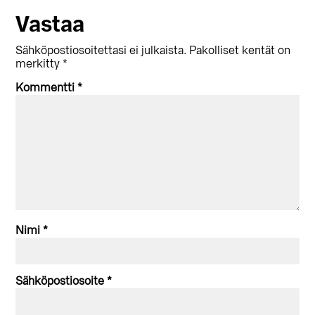
Lukijan
Vastaa
vuorovaikutus
Sähköpostiosoitettasi ei julkaista.
Pakolliset kentät on
merkitty
*
Kommentti
*
Nimi
*
Sähköpostiosoite
*