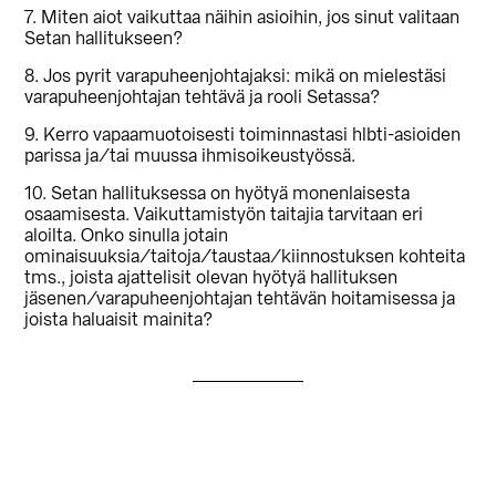
7. Miten aiot vaikuttaa näihin asioihin, jos sinut valitaan
Setan hallitukseen?
8. Jos pyrit varapuheenjohtajaksi: mikä on mielestäsi
varapuheenjohtajan tehtävä ja rooli Setassa?
9. Kerro vapaamuotoisesti toiminnastasi hlbti-asioiden
parissa ja/tai muussa ihmisoikeustyössä.
10. Setan hallituksessa on hyötyä monenlaisesta
osaamisesta. Vaikuttamistyön taitajia tarvitaan eri
aloilta. Onko sinulla jotain
ominaisuuksia/taitoja/taustaa/kiinnostuksen kohteita
tms., joista ajattelisit olevan hyötyä hallituksen
jäsenen/varapuheenjohtajan tehtävän hoitamisessa ja
joista haluaisit mainita?