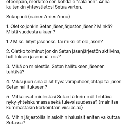
eteenpäin, merkitse sen kohdalle “salainen”. Anna
kuitenkin yhteystietosi Setaa varten.
Sukupuoli (nainen/mies/muu):
1. Oletko jonkin Setan jäsenjärjestön jäsen? Minkä?
Mistä vuodesta alkaen?
1.2 Miksi liityit jäseneksi tai miksi et ole jäsen?
2. Oletko toiminut jonkin Setan jäsenjärjestön aktiivina,
hallituksen jäsenenä tms.?
3. Mikä on mielestäsi Setan hallituksen jäsenen
tehtävä?
4. Miksi juuri sinä olisit hyvä varapuheenjohtaja tai jäsen
Setan hallitukseen?
5. Mitkä ovat mielestäsi Setan tärkeimmät tehtävät
nyky-yhteiskunnassa sekä tulevaisuudessa? (mainitse
kummastakin korkeintaan viisi asiaa)
6. Mihin järjestöllisiin asioihin haluaisit eniten vaikuttaa
Setassa?